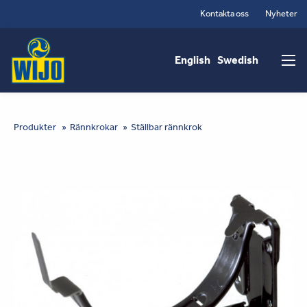
Hoppa
Kontakta oss
Nyheter
till
Main
huvudinnehåll
navigation
English
Swedish
You
Produkter
Rännkrokar
Ställbar rännkrok
are
here