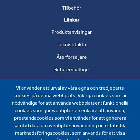
Tillbehör
Länkar
Produktanvisingar
Teknisk fakta
Återförsäljare
Returemballage
Om oss
Vi använder ett urval av våra egna och tredjeparts
Om oss
cookies på denna webbplats: Viktiga cookies som är
nödvändiga för att använda webbplatsen; funktionella
Nyheter
cookies som gör webbplatsen enklare att använda;
prestandacookies som vi använder för att generera
Kontakta oss
samlad data om webbplatsanvändning och statistik;
Wijo AB
marknadsföringscookies, som används för att visa