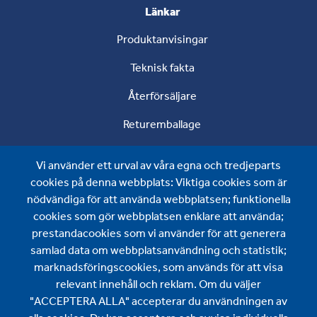
Länkar
Produktanvisingar
Teknisk fakta
Återförsäljare
Returemballage
Om oss
Vi använder ett urval av våra egna och tredjeparts
Om oss
cookies på denna webbplats: Viktiga cookies som är
nödvändiga för att använda webbplatsen; funktionella
Nyheter
cookies som gör webbplatsen enklare att använda;
prestandacookies som vi använder för att generera
Kontakta oss
samlad data om webbplatsanvändning och statistik;
Wijo AB
marknadsföringscookies, som används för att visa
relevant innehåll och reklam. Om du väljer
Ariavägen 12
"ACCEPTERA ALLA" accepterar du användningen av
SE-893 31 Bjästa