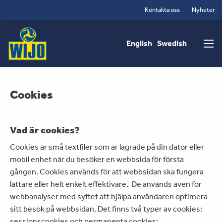
Hoppa
Kontakta oss
Nyheter
till
Main
huvudinnehåll
navigation
English
Swedish
Cookies
Vad är cookies?
Cookies är små textfiler som är lagrade på din dator eller
mobil enhet när du besöker en webbsida för första
gången. Cookies används för att webbsidan ska fungera
lättare eller helt enkelt effektivare. De används även för
webbanalyser med syftet att hjälpa användaren optimera
sitt besök på webbsidan. Det finns två typer av cookies:
sessionscookies och permanenta cookies: