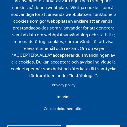
Vi använder ett urval av våra egna och tredjeparts
Wijo AB
cookies på denna webbplats: Viktiga cookies som är
nödvändiga för att använda webbplatsen; funktionella
Ariavägen 12
cookies som gör webbplatsen enklare att använda;
SE-893 31 Bjästa
prestandacookies som vi använder för att generera
samlad data om webbplatsanvändning och statistik;
+46 660-26 65 80
marknadsföringscookies, som används för att visa
contact@wijo.se
relevant innehåll och reklam. Om du väljer
"ACCEPTERA ALLA" accepterar du användningen av
Hitta oss här
alla cookies. Du kan acceptera och avvisa individuella
cookietyper när som helst och återkalla ditt samtycke
för framtiden under "Inställningar".
Privacy policy
Imprint
Cookie dokumentation